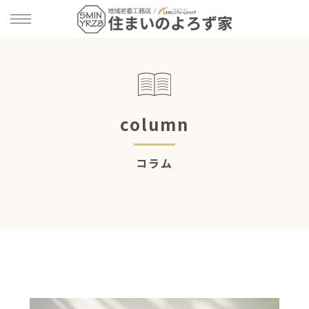
column
コラム
ut