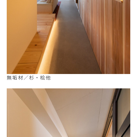
無垢材／杉・桧他